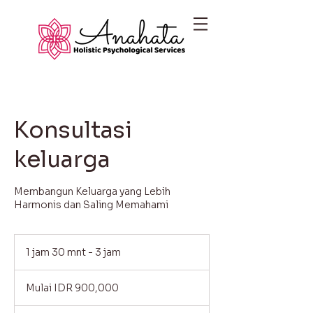
Konsultasi
keluarga
Membangun Keluarga yang Lebih
Harmonis dan Saling Memahami
1 jam 30 mnt - 3 jam
1
j
Mulai
a
900,000
Mulai IDR 900,000
Indonesian
3
rupiahs
0