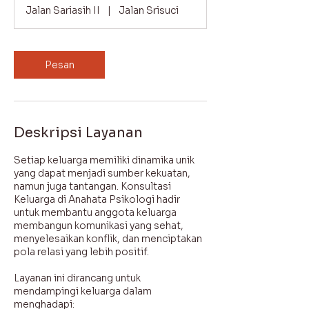
m
Jalan Sariasih II
|
Jalan Srisuci
n
t
-
3
Pesan
j
a
m
Deskripsi Layanan
Setiap keluarga memiliki dinamika unik
yang dapat menjadi sumber kekuatan,
namun juga tantangan. Konsultasi
Keluarga di Anahata Psikologi hadir
untuk membantu anggota keluarga
membangun komunikasi yang sehat,
menyelesaikan konflik, dan menciptakan
pola relasi yang lebih positif.
Layanan ini dirancang untuk
mendampingi keluarga dalam
menghadapi: