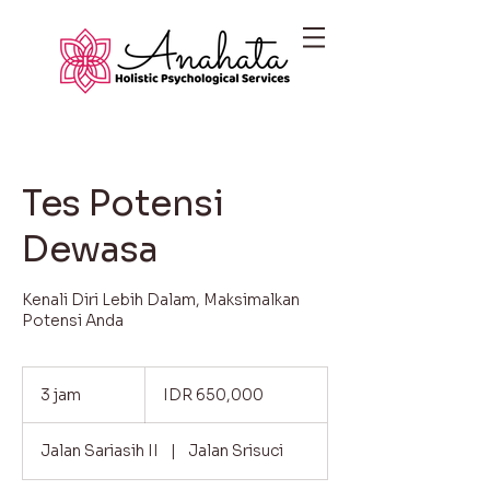
Tes Potensi
Dewasa
Kenali Diri Lebih Dalam, Maksimalkan
Potensi Anda
650,000
Indonesian
3 jam
3
IDR 650,000
rupiahs
j
a
Jalan Sariasih II
|
Jalan Srisuci
m