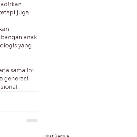
adirkan 
etapi juga 
kan 
mbangan anak 
ologis yang 
rja sama ini 
 generasi 
sional.
Lihat Semua